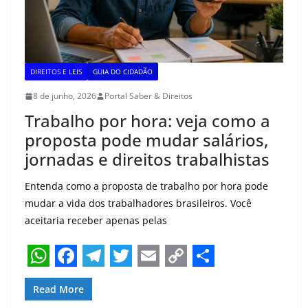
p
k
m
k
DIREITOS E LEIS
GUIA DO CIDADÃO
8 de junho, 2026
Portal Saber & Direitos
Trabalho por hora: veja como a
proposta pode mudar salários,
jornadas e direitos trabalhistas
Entenda como a proposta de trabalho por hora pode
mudar a vida dos trabalhadores brasileiros. Você
aceitaria receber apenas pelas
W
F
T
T
E
C
S
Read More
h
a
e
w
m
o
h