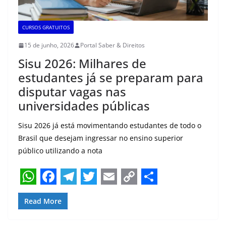
CURSOS GRATUITOS
15 de junho, 2026
Portal Saber & Direitos
Sisu 2026: Milhares de
estudantes já se preparam para
disputar vagas nas
universidades públicas
Sisu 2026 já está movimentando estudantes de todo o
Brasil que desejam ingressar no ensino superior
público utilizando a nota
W
F
T
T
E
C
S
Read More
h
a
e
w
m
o
h
a
c
l
i
a
p
a