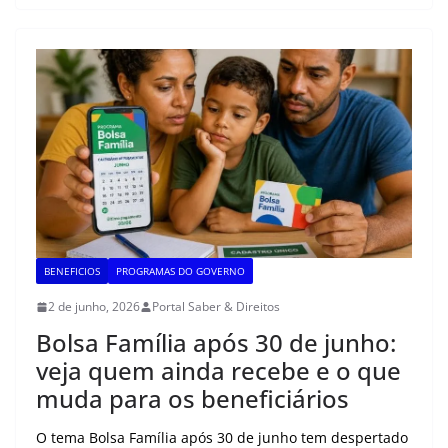
a
c
l
i
a
p
a
t
e
e
t
i
y
r
s
b
g
t
l
L
e
A
o
r
e
i
p
o
a
r
n
p
k
m
k
BENEFICIOS
PROGRAMAS DO GOVERNO
2 de junho, 2026
Portal Saber & Direitos
Bolsa Família após 30 de junho:
veja quem ainda recebe e o que
muda para os beneficiários
O tema Bolsa Família após 30 de junho tem despertado