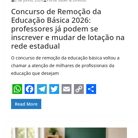
2 de junho, 2026
Portal Saber & Direitos
Concurso de Remoção da
Educação Básica 2026:
professores já podem se
inscrever e mudar de lotação na
rede estadual
O concurso de remoção da educação básica voltou a
chamar a atenção de milhares de profissionais da
educação que desejam
W
F
T
T
E
C
S
Read More
h
a
e
w
m
o
h
a
c
l
i
a
p
a
t
e
e
t
i
y
r