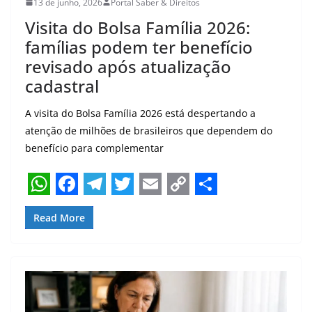
13 de junho, 2026
Portal Saber & Direitos
Visita do Bolsa Família 2026:
famílias podem ter benefício
revisado após atualização
cadastral
A visita do Bolsa Família 2026 está despertando a
atenção de milhões de brasileiros que dependem do
benefício para complementar
W
F
T
T
E
C
S
Read More
h
a
e
w
m
o
h
a
c
l
i
a
p
a
t
e
e
t
i
y
r
s
b
g
t
l
L
e