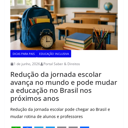
s
b
g
t
l
L
e
A
o
r
e
i
p
o
a
r
n
p
k
m
k
DICAS PARA PAIS
EDUCAÇÃO INCLUSIVA
1 de junho, 2026
Portal Saber & Direitos
Redução da jornada escolar
avança no mundo e pode mudar
a educação no Brasil nos
próximos anos
Redução da jornada escolar pode chegar ao Brasil e
mudar rotina de alunos e professores