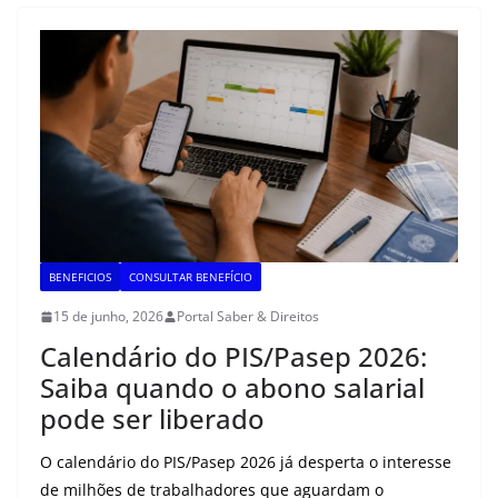
t
e
e
t
i
y
r
s
b
g
t
l
L
e
A
o
r
e
i
p
o
a
r
n
p
k
m
k
BENEFICIOS
CONSULTAR BENEFÍCIO
15 de junho, 2026
Portal Saber & Direitos
Calendário do PIS/Pasep 2026:
Saiba quando o abono salarial
pode ser liberado
O calendário do PIS/Pasep 2026 já desperta o interesse
de milhões de trabalhadores que aguardam o