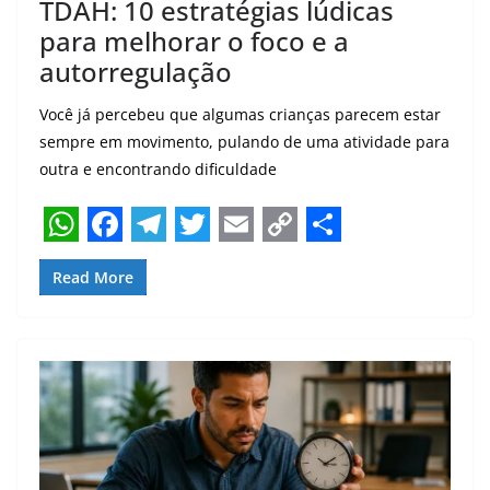
TDAH: 10 estratégias lúdicas
para melhorar o foco e a
autorregulação
Você já percebeu que algumas crianças parecem estar
sempre em movimento, pulando de uma atividade para
outra e encontrando dificuldade
W
F
T
T
E
C
S
Read More
h
a
e
w
m
o
h
a
c
l
i
a
p
a
t
e
e
t
i
y
r
s
b
g
t
l
L
e
A
o
r
e
i
p
o
a
r
n