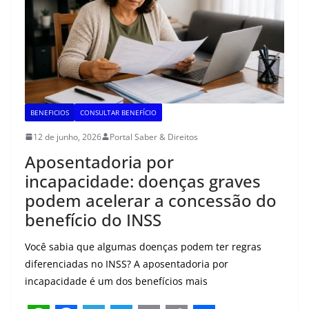
A
o
r
e
i
p
o
a
r
n
p
k
m
k
BENEFICIOS
CONSULTAR BENEFÍCIO
12 de junho, 2026
Portal Saber & Direitos
Aposentadoria por
incapacidade: doenças graves
podem acelerar a concessão do
benefício do INSS
Você sabia que algumas doenças podem ter regras
diferenciadas no INSS? A aposentadoria por
incapacidade é um dos benefícios mais