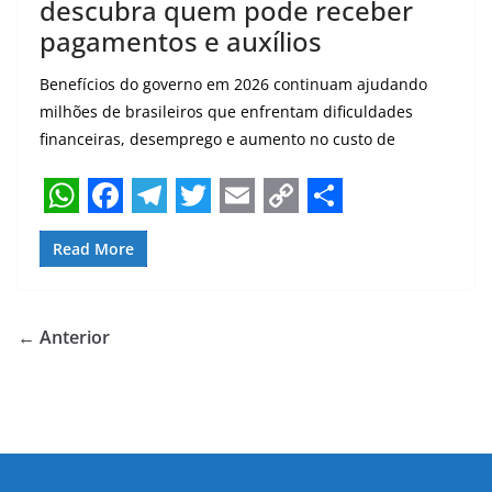
descubra quem pode receber
pagamentos e auxílios
Benefícios do governo em 2026 continuam ajudando
milhões de brasileiros que enfrentam dificuldades
financeiras, desemprego e aumento no custo de
W
F
T
T
E
C
S
Read More
h
a
e
w
m
o
h
a
c
l
i
a
p
a
t
e
e
t
i
y
r
← Anterior
s
b
g
t
l
L
e
A
o
r
e
i
p
o
a
r
n
p
k
m
k