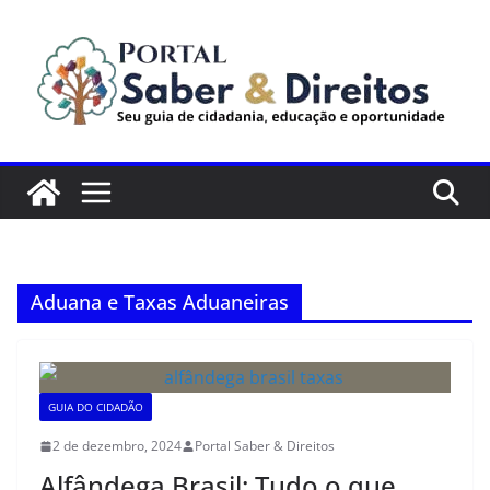
Pular
para
o
conteúdo
Aduana e Taxas Aduaneiras
GUIA DO CIDADÃO
2 de dezembro, 2024
Portal Saber & Direitos
Alfândega Brasil: Tudo o que