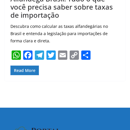
você precisa saber sobre taxas
de importação
Descubra como calcular as taxas alfandegárias no
Brasil e entenda a legislação para importações de
forma clara e direta.
W
F
T
T
E
C
S
h
a
el
w
m
o
h
at
c
e
itt
ai
p
ar
Read More
s
e
gr
er
l
y
e
A
b
a
Li
p
o
m
n
p
o
k
k