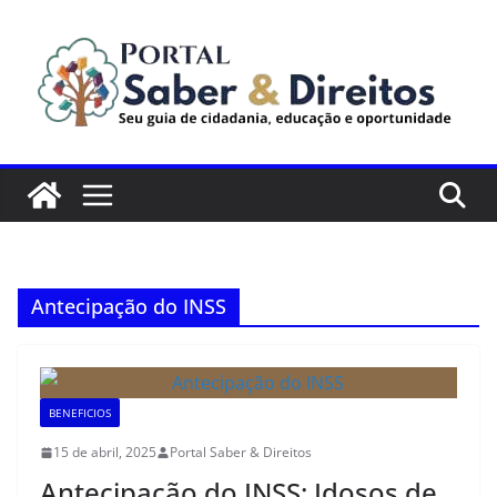
Pular
para
o
conteúdo
Antecipação do INSS
BENEFICIOS
15 de abril, 2025
Portal Saber & Direitos
Antecipação do INSS: Idosos de