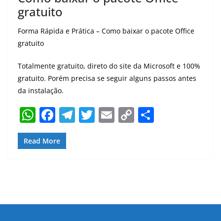
gratuito
Forma Rápida e Prática – Como baixar o pacote Office
gratuito
Totalmente gratuito, direto do site da Microsoft e 100%
gratuito. Porém precisa se seguir alguns passos antes
da instalação.
W
F
T
T
E
C
S
h
a
el
w
m
o
h
at
c
e
itt
ai
p
ar
Read More
s
e
gr
er
l
y
e
A
b
a
Li
p
o
m
n
p
o
k