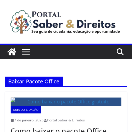
Pular
para
o
conteúdo
Baixar Pacote Office
GUIA DO CIDADÃO
7 de janeiro, 2025
Portal Saber & Direitos
Como baixar o pacote Office