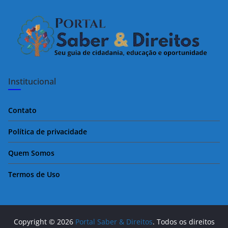
k
Institucional
Contato
Política de privacidade
Quem Somos
Termos de Uso
Copyright © 2026
Portal Saber & Direitos
. Todos os direitos