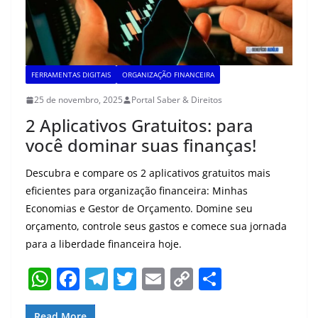
FERRAMENTAS DIGITAIS
ORGANIZAÇÃO FINANCEIRA
25 de novembro, 2025
Portal Saber & Direitos
2 Aplicativos Gratuitos: para
você dominar suas finanças!
Descubra e compare os 2 aplicativos gratuitos mais
eficientes para organização financeira: Minhas
Economias e Gestor de Orçamento. Domine seu
orçamento, controle seus gastos e comece sua jornada
para a liberdade financeira hoje.
W
F
T
T
E
C
S
h
a
el
w
m
o
h
Read More