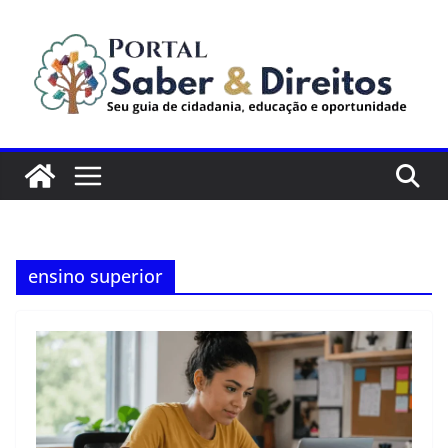
Pular
para
o
conteúdo
ensino superior