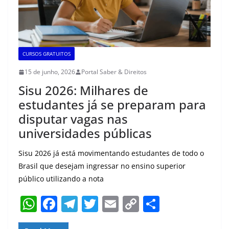
CURSOS GRATUITOS
15 de junho, 2026
Portal Saber & Direitos
Sisu 2026: Milhares de
estudantes já se preparam para
disputar vagas nas
universidades públicas
Sisu 2026 já está movimentando estudantes de todo o
Brasil que desejam ingressar no ensino superior
público utilizando a nota
W
F
T
T
E
C
S
h
a
el
w
m
o
h