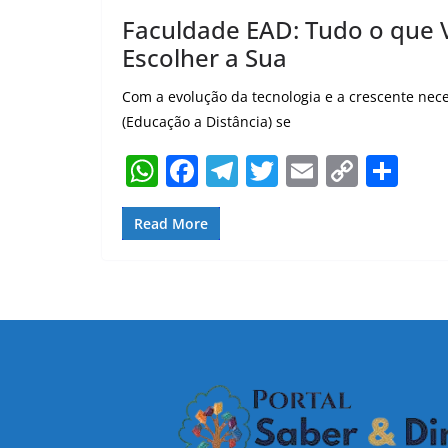
Faculdade EAD: Tudo o que 
Escolher a Sua
Com a evolução da tecnologia e a crescente nece
(Educação a Distância) se
W
F
T
T
E
C
S
h
a
el
w
m
o
h
at
c
e
itt
ai
p
ar
Read More
s
e
gr
er
l
y
e
A
b
a
Li
p
o
m
n
p
o
k
k