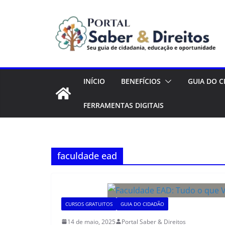
Pular
para
o
conteúdo
INÍCIO
BENEFÍCIOS
GUIA DO 
FERRAMENTAS DIGITAIS
faculdade ead
CURSOS GRATUITOS
GUIA DO CIDADÃO
14 de maio, 2025
Portal Saber & Direitos