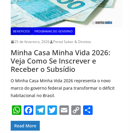
BENEFICIOS
PROGRAMAS DO GOVERNO
25 de fevereiro, 2026
Portal Saber & Direitos
Minha Casa Minha Vida 2026:
Veja Como Se Inscrever e
Receber o Subsídio
O Minha Casa Minha Vida 2026 representa o novo
marco do governo federal para transformar o déficit
habitacional no Brasil.
W
F
T
T
E
C
S
h
a
el
w
m
o
h
at
c
e
itt
ai
p
ar
Read More