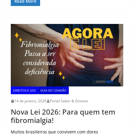
at
c
e
itt
ai
p
ar
Read More
s
e
gr
er
l
y
e
A
b
a
Li
p
o
m
n
p
o
k
k
DIREITOS E LEIS
GUIA DO CIDADÃO
14 de janeiro, 2026
Portal Saber & Direitos
Nova Lei 2026: Para quem tem
fibromialgia!
Muitos brasileiros que convivem com dores