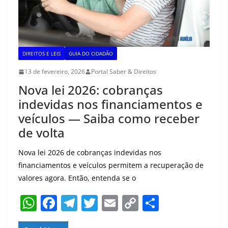
DIREITOS E LEIS
GUIA DO CIDADÃO
13 de fevereiro, 2026
Portal Saber & Direitos
Nova lei 2026: cobranças
indevidas nos financiamentos e
veículos — Saiba como receber
de volta
Nova lei 2026 de cobranças indevidas nos
financiamentos e veículos permitem a recuperação de
valores agora. Então, entenda se o
W
F
T
T
E
C
S
h
a
el
w
m
o
h