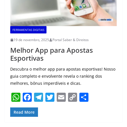
FERRAMENTAS DIGITAIS
19 de novembro, 2025
Portal Saber & Direitos
Melhor App para Apostas
Esportivas
Descubra o melhor app para apostas esportivas! Nosso
guia completo e envolvente revela o ranking dos
melhores, bônus imperdíveis e dicas.
W
F
T
T
E
C
S
h
a
el
w
m
o
h
at
c
e
itt
ai
p
ar
Read More
s
e
gr
er
l
y
e