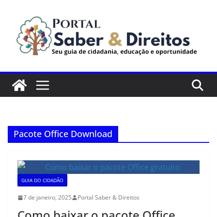
Pular
para
o
conteúdo
Pacote Office Download
GUIA DO CIDADÃO
7 de janeiro, 2025
Portal Saber & Direitos
Como baixar o pacote Office