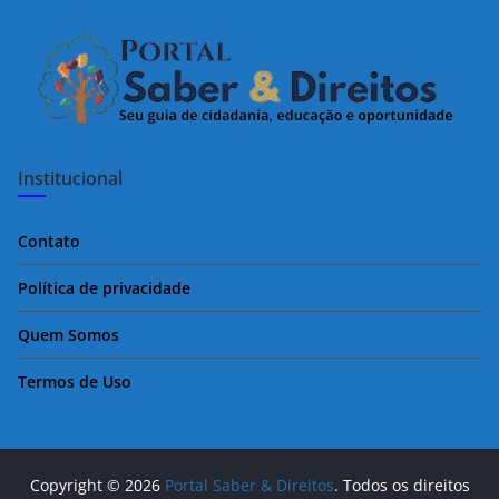
k
Institucional
Contato
Política de privacidade
Quem Somos
Termos de Uso
Copyright © 2026
Portal Saber & Direitos
. Todos os direitos