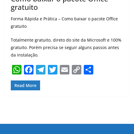
gratuito
Forma Rápida e Prática – Como baixar o pacote Office
gratuito
Totalmente gratuito, direto do site da Microsoft e 100%
gratuito. Porém precisa se seguir alguns passos antes
da instalação.
W
F
T
T
E
C
S
h
a
el
w
m
o
h
at
c
e
itt
ai
p
ar
Read More
s
e
gr
er
l
y
e
A
b
a
Li
p
o
m
n
p
o
k