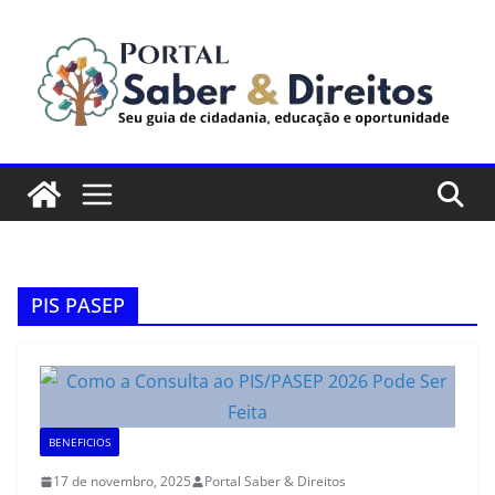
Pular
para
o
conteúdo
PIS PASEP
BENEFICIOS
17 de novembro, 2025
Portal Saber & Direitos