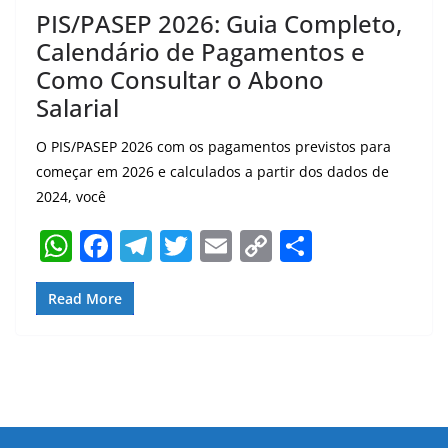
PIS/PASEP 2026: Guia Completo,
Calendário de Pagamentos e
Como Consultar o Abono
Salarial
O PIS/PASEP 2026 com os pagamentos previstos para
começar em 2026 e calculados a partir dos dados de
2024, você
W
F
T
T
E
C
S
h
a
el
w
m
o
h
at
c
e
itt
ai
p
ar
Read More
s
e
gr
er
l
y
e
A
b
a
Li
p
o
m
n
p
o
k