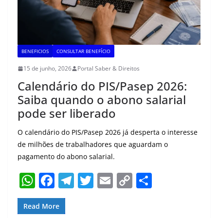
BENEFICIOS
CONSULTAR BENEFÍCIO
15 de junho, 2026
Portal Saber & Direitos
Calendário do PIS/Pasep 2026:
Saiba quando o abono salarial
pode ser liberado
O calendário do PIS/Pasep 2026 já desperta o interesse
de milhões de trabalhadores que aguardam o
pagamento do abono salarial.
W
F
T
T
E
C
S
h
a
el
w
m
o
h
at
c
e
itt
ai
p
ar
Read More