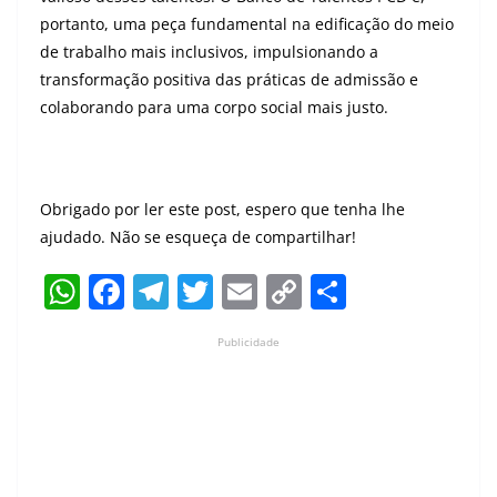
portanto, uma peça fundamental na edificação do meio
de trabalho mais inclusivos, impulsionando a
transformação positiva das práticas de admissão e
colaborando para uma corpo social mais justo.
Obrigado por ler este post, espero que tenha lhe
ajudado. Não se esqueça de compartilhar!
W
F
T
T
E
C
S
h
a
el
w
m
o
h
Publicidade
at
c
e
itt
ai
p
ar
s
e
gr
er
l
y
e
A
b
a
Li
p
o
m
n