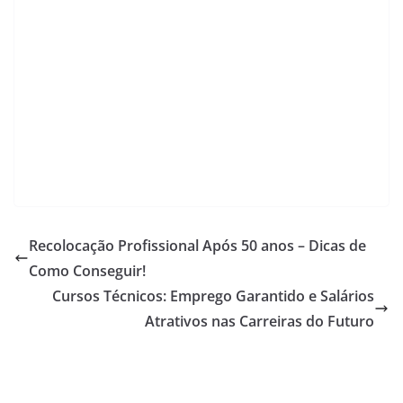
p
o
k
k
Recolocação Profissional Após 50 anos – Dicas de
Como Conseguir!
Cursos Técnicos: Emprego Garantido e Salários
Atrativos nas Carreiras do Futuro