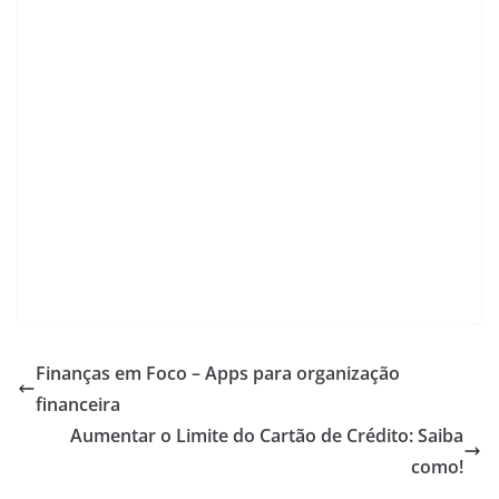
A
b
a
Li
p
o
m
n
p
o
k
k
Finanças em Foco – Apps para organização
financeira
Aumentar o Limite do Cartão de Crédito: Saiba
como!