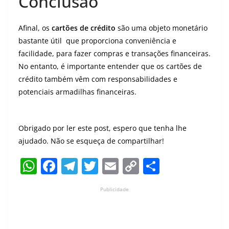
Conclusão
Afinal, os
cartões de crédito
são uma objeto monetário
bastante útil que proporciona conveniência e
facilidade, para fazer compras e transações financeiras.
No entanto, é importante entender que os cartões de
crédito também vêm com responsabilidades e
potenciais armadilhas financeiras.
Obrigado por ler este post, espero que tenha lhe
ajudado. Não se esqueça de compartilhar!
W
F
T
T
E
C
S
h
a
el
w
m
o
h
Publicidade
at
c
e
itt
ai
p
ar
s
e
gr
er
l
y
e