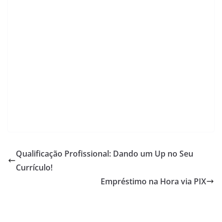
p
o
m
n
p
o
k
k
Qualificação Profissional: Dando um Up no Seu
Currículo!
Empréstimo na Hora via PIX