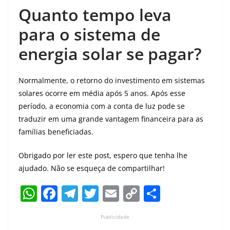
Quanto tempo leva
para o sistema de
energia solar se pagar?
Normalmente, o retorno do investimento em sistemas
solares ocorre em média após 5 anos. Após esse
período, a economia com a conta de luz pode se
traduzir em uma grande vantagem financeira para as
famílias beneficiadas.
Obrigado por ler este post, espero que tenha lhe
ajudado. Não se esqueça de compartilhar!
W
F
T
T
E
C
S
h
a
el
w
m
o
h
Publicidade
at
c
e
itt
ai
p
ar