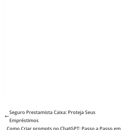
s
e
gr
er
l
y
e
A
b
a
Li
p
o
m
n
p
o
k
k
Seguro Prestamista Caixa: Proteja Seus
Empréstimos
Como Criar prompts no ChatGPT: Passo a Passo em