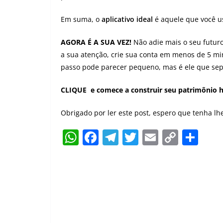
Em suma, o
aplicativo ideal
é aquele que você us
AGORA É A SUA VEZ!
Não adie mais o seu futuro
a sua atenção, crie sua conta em menos de 5 mi
passo pode parecer pequeno, mas é ele que sep
CLIQUE e comece a construir seu patrimônio h
Obrigado por ler este post, espero que tenha l
W
F
T
T
E
C
S
h
a
el
w
m
o
h
at
c
e
itt
ai
p
ar
s
e
gr
er
l
y
e
A
b
a
Li
p
o
m
n