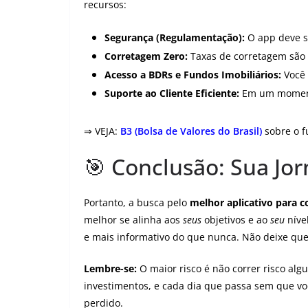
recursos:
Segurança (Regulamentação):
O app deve s
Corretagem Zero:
Taxas de corretagem são c
Acesso a BDRs e Fundos Imobiliários:
Você 
Suporte ao Cliente Eficiente:
Em um momento
⇒ VEJA:
B3 (Bolsa de Valores do Brasil)
sobre o 
🎯 Conclusão: Sua J
Portanto, a busca pelo
melhor aplicativo para 
melhor se alinha aos
seus
objetivos e ao
seu
níve
e mais informativo do que nunca. Não deixe qu
Lembre-se:
O maior risco é não correr risco al
investimentos, e cada dia que passa sem que vo
perdido.