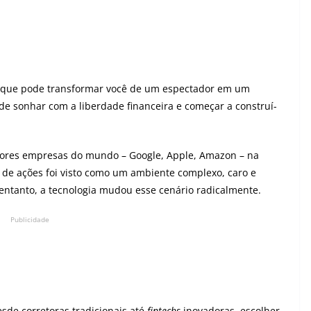
que pode transformar você de um espectador em um
 de sonhar com a liberdade financeira e começar a construí-
aiores empresas do mundo – Google, Apple, Amazon – na
de ações foi visto como um ambiente complexo, caro e
 entanto, a tecnologia mudou esse cenário radicalmente.
Publicidade
esde corretoras tradicionais até
fintechs
inovadoras, escolher