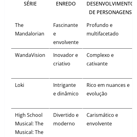
SÉRIE
ENREDO
DESENVOLVIMENTO
DE PERSONAGENS
The
Fascinante
Profundo e
Mandalorian
e
multifacetado
envolvente
WandaVision
Inovador e
Complexo e
criativo
cativante
Loki
Intrigante
Rico em nuances e
e dinâmico
evolução
High School
Divertido e
Carismático e
Musical: The
moderno
envolvente
Musical: The