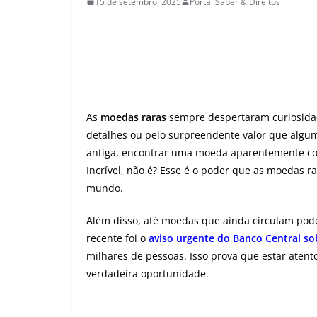
15 de setembro, 2025
Portal Saber & Direitos
As
moedas raras
sempre despertaram curiosidade 
detalhes ou pelo surpreendente valor que algu
antiga, encontrar uma moeda aparentemente com
Incrível, não é? Esse é o poder que as moedas r
mundo.
Além disso, até moedas que ainda circulam po
recente foi o
aviso urgente do Banco Central s
milhares de pessoas. Isso prova que estar aten
verdadeira oportunidade.