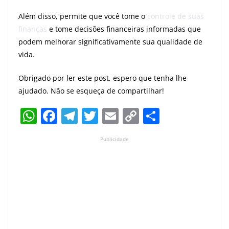
Além disso, permite que você tome o
controle de suas
finanças
e tome decisões financeiras informadas que
podem melhorar significativamente sua qualidade de
vida.
Obrigado por ler este post, espero que tenha lhe
ajudado. Não se esqueça de compartilhar!
W
F
T
T
E
C
S
h
a
el
w
m
o
h
Publicidade
at
c
e
itt
ai
p
ar
s
e
gr
er
l
y
e
A
b
a
Li
p
o
m
n
p
o
k