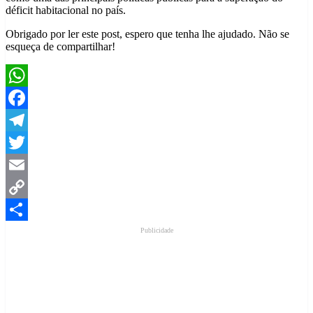
déficit habitacional no país.
Obrigado por ler este post, espero que tenha lhe ajudado. Não se
esqueça de compartilhar!
WhatsApp
Facebook
Telegram
Twitter
Email
Copy
Link
Share
Publicidade