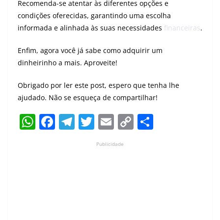
Recomenda-se atentar às diferentes opções e
condições oferecidas, garantindo uma escolha
informada e alinhada às suas necessidades
financeiras
.
Enfim, agora você já sabe como adquirir um
dinheirinho a mais. Aproveite!
Obrigado por ler este post, espero que tenha lhe
ajudado. Não se esqueça de compartilhar!
W
F
T
T
E
C
S
h
a
el
w
m
o
h
Publicidade
at
c
e
itt
ai
p
ar
s
e
gr
er
l
y
e
A
b
a
Li
p
o
m
n
p
o
k