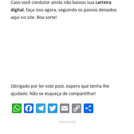
Caso você condutor ainda não baixou sua
carteira
digital
, faça isso agora, seguindo os passos deixados
aqui no site. Boa sorte!
Obrigado por ler este post, espero que tenha lhe
ajudado. Não se esqueça de compartilhar!
W
F
T
T
E
C
S
h
a
el
w
m
o
h
Publicidade
at
c
e
itt
ai
p
ar