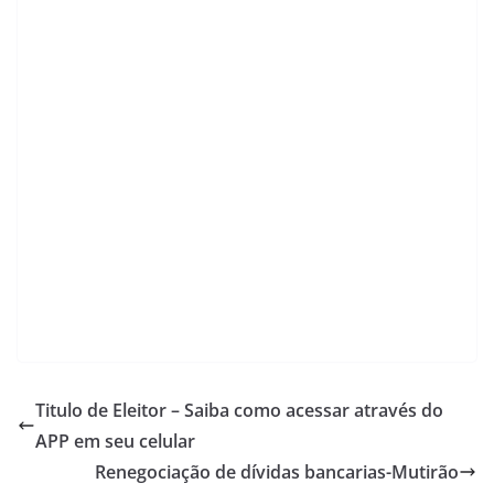
s
e
gr
er
l
y
e
A
b
a
Li
p
o
m
n
p
o
k
k
Titulo de Eleitor – Saiba como acessar através do
APP em seu celular
Renegociação de dívidas bancarias-Mutirão