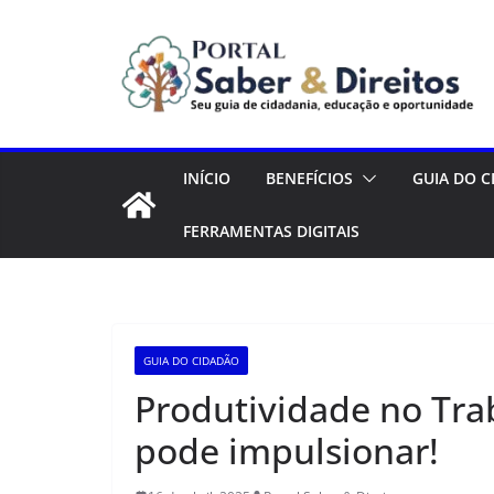
Pular
para
o
conteúdo
INÍCIO
BENEFÍCIOS
GUIA DO 
FERRAMENTAS DIGITAIS
GUIA DO CIDADÃO
Produtividade no Tr
pode impulsionar!