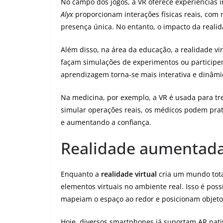
No campo dos jogos, a VR oferece experiências 
Alyx
proporcionam interações físicas reais, com
presença única. No entanto, o impacto da realid
Além disso, na área da educação, a realidade vi
façam simulações de experimentos ou participem
aprendizagem torna-se mais interativa e dinâmi
Na medicina, por exemplo, a VR é usada para tre
simular operações reais, os médicos podem pra
e aumentando a confiança.
Realidade aumentada: 
Enquanto a
realidade virtual
cria um mundo tota
elementos virtuais no ambiente real. Isso é pos
mapeiam o espaço ao redor e posicionam objetos
Hoje, diversos smartphones já suportam AR nati