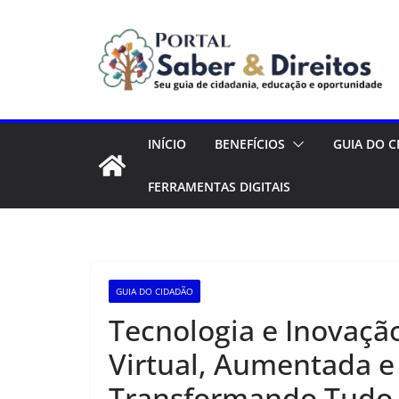
Pular
para
o
conteúdo
INÍCIO
BENEFÍCIOS
GUIA DO 
FERRAMENTAS DIGITAIS
GUIA DO CIDADÃO
Tecnologia e Inovação
Virtual, Aumentada e
Transformando Tudo