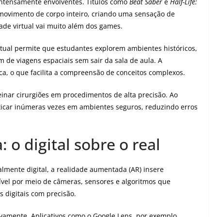
intensamente envolventes. Títulos como
Beat Saber
e
Half-Life:
 movimento de corpo inteiro, criando uma sensação de
ade virtual vai muito além dos games.
rtual permite que estudantes explorem ambientes históricos,
 de viagens espaciais sem sair da sala de aula. A
ca, o que facilita a compreensão de conceitos complexos.
inar cirurgiões em procedimentos de alta precisão. Ao
ticar inúmeras vezes em ambientes seguros, reduzindo erros
o digital sobre o real
lmente digital, a realidade aumentada (AR) insere
sível por meio de câmeras, sensores e algoritmos que
 digitais com precisão.
vamente. Aplicativos como o Google Lens, por exemplo,