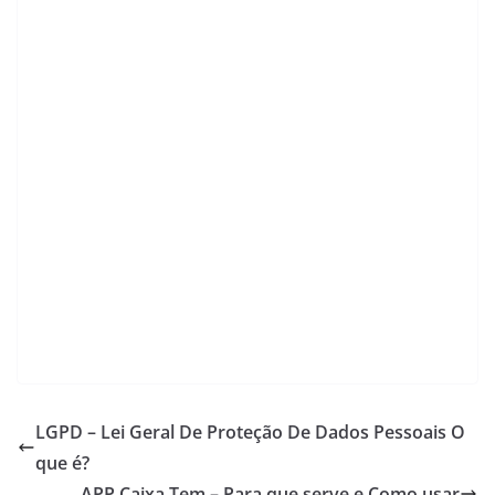
s
e
gr
er
l
y
e
A
b
a
Li
p
o
m
n
p
o
k
k
LGPD – Lei Geral De Proteção De Dados Pessoais O
que é?
APP Caixa Tem – Para que serve e Como usar