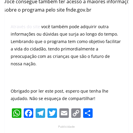
Você consegue também ter acesso a maiores informaçõe
sobre o programa pelo site fnde.gov.br
Através do site
você também pode adquirir outra
informações ou dúvidas que surja ao longo do tempo.
Lembrando que o programa tem como objetivo facilitar
a vida do cidadão, tendo primordialmente a
preocupação com as crianças que são o futuro de
nossa nação.
Obrigado por ler este post, espero que tenha lhe
ajudado. Não se esqueça de compartilhar!
W
F
T
T
E
C
S
h
a
el
w
m
o
h
Publicidade
at
c
e
itt
ai
p
ar