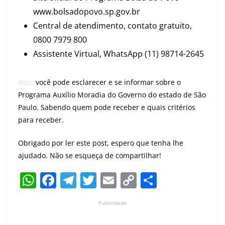
www.bolsadopovo.sp.gov.br
Central de atendimento, contato gratuito,
0800 7979 800
Assistente Virtual, WhatsApp (11) 98714-2645
Aqui
você pode esclarecer e se informar sobre o
Programa Auxílio Moradia do Governo do estado de São
Paulo. Sabendo quem pode receber e quais critérios
para receber.
Obrigado por ler este post, espero que tenha lhe
ajudado. Não se esqueça de compartilhar!
W
F
T
T
E
C
S
h
a
el
w
m
o
h
Publicidade
at
c
e
itt
ai
p
ar