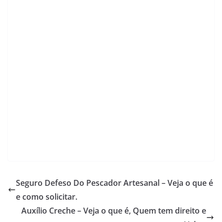
s
e
gr
er
l
y
e
A
b
a
Li
p
o
m
n
p
o
k
k
Seguro Defeso Do Pescador Artesanal – Veja o que é
e como solicitar.
Auxílio Creche – Veja o que é, Quem tem direito e