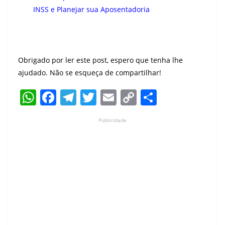
INSS e Planejar sua Aposentadoria
Obrigado por ler este post, espero que tenha lhe
ajudado. Não se esqueça de compartilhar!
W
F
T
T
E
C
S
h
a
el
w
m
o
h
Publicidade
at
c
e
itt
ai
p
ar
s
e
gr
er
l
y
e
A
b
a
Li
p
o
m
n
p
o
k
k